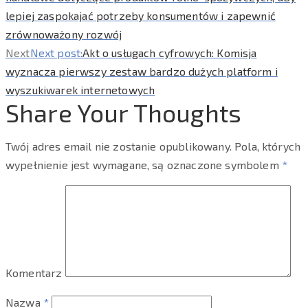
lepiej zaspokajać potrzeby konsumentów i zapewnić
zrównoważony rozwój
Next
Next post:
Akt o usługach cyfrowych: Komisja
wyznacza pierwszy zestaw bardzo dużych platform i
wyszukiwarek internetowych
Share Your Thoughts
Twój adres email nie zostanie opublikowany.
Pola, których
wypełnienie jest wymagane, są oznaczone symbolem
*
Komentarz
Nazwa
*