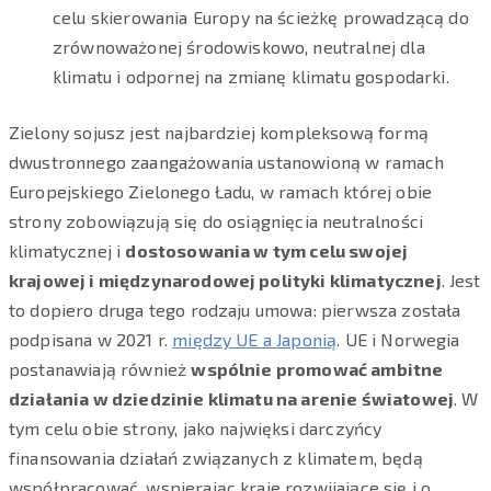
celu skierowania Europy na ścieżkę prowadzącą do
zrównoważonej środowiskowo, neutralnej dla
klimatu i odpornej na zmianę klimatu gospodarki.
Zielony sojusz jest najbardziej kompleksową formą
dwustronnego zaangażowania ustanowioną w ramach
Europejskiego Zielonego Ładu, w ramach której obie
strony zobowiązują się do osiągnięcia neutralności
klimatycznej i
dostosowania w tym celu swojej
krajowej i międzynarodowej polityki klimatycznej
. Jest
to dopiero druga tego rodzaju umowa: pierwsza została
podpisana w 2021 r.
między UE a Japonią
. UE i Norwegia
postanawiają również
wspólnie promować ambitne
działania w dziedzinie klimatu na arenie światowej
. W
tym celu obie strony, jako najwięksi darczyńcy
finansowania działań związanych z klimatem, będą
współpracować, wspierając kraje rozwijające się i o