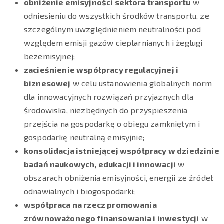
obniżenie emisyjności sektora transportu
w
odniesieniu do wszystkich środków transportu, ze
szczególnym uwzględnieniem neutralności pod
względem emisji gazów cieplarnianych i żeglugi
bezemisyjnej;
zacieśnienie współpracy regulacyjnej i
biznesowej
w celu ustanowienia globalnych norm
dla innowacyjnych rozwiązań przyjaznych dla
środowiska, niezbędnych do przyspieszenia
przejścia na gospodarkę o obiegu zamkniętym i
gospodarkę neutralną emisyjnie;
konsolidacja istniejącej współpracy w dziedzinie
badań naukowych, edukacji i innowacji
w
obszarach obniżenia emisyjności, energii ze źródeł
odnawialnych i biogospodarki;
współpraca na rzecz promowania
zrównoważonego finansowania i inwestycji
w