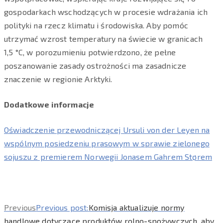
gospodarkach wschodzących w procesie wdrażania ich
polityki na rzecz klimatu i środowiska. Aby pomóc
utrzymać wzrost temperatury na świecie w granicach
1,5 °C, w porozumieniu potwierdzono, że pełne
poszanowanie zasady ostrożności ma zasadnicze
znaczenie w regionie Arktyki.
Dodatkowe informacje
Oświadczenie przewodniczącej Ursuli von der Leyen na
wspólnym posiedzeniu prasowym w sprawie zielonego
sojuszu z premierem Norwegii Jonasem Gahrem Størem
Previous
Previous post:
Komisja aktualizuje normy
handlowe dotyczące produktów rolno-spożywczych, aby