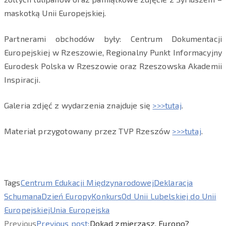
maskotką Unii Europejskiej.
Partnerami obchodów były: Centrum Dokumentacji
Europejskiej w Rzeszowie, Regionalny Punkt Informacyjny
Eurodesk Polska w Rzeszowie oraz Rzeszowska Akademii
Inspiracji.
Galeria zdjęć z wydarzenia znajduje się
>>>tutaj
.
Materiał przygotowany przez TVP Rzeszów
>>>tutaj
.
Tags
Centrum Edukacji Międzynarodowej
Deklaracja
Schumana
Dzień Europy
Konkurs
Od Unii Lubelskiej do Unii
Europejskiej
Unia Europejska
Previous
Previous post:
Dokąd zmierzasz, Europo?