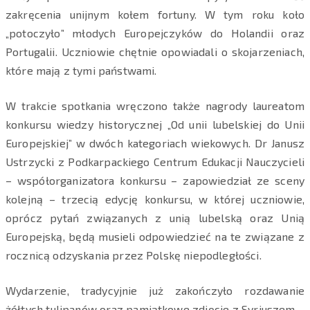
zakręcenia unijnym kołem fortuny. W tym roku koło
„potoczyło” młodych Europejczyków do Holandii oraz
Portugalii. Uczniowie chętnie opowiadali o skojarzeniach,
które mają z tymi państwami.
W trakcie spotkania wręczono także nagrody laureatom
konkursu wiedzy historycznej „Od unii lubelskiej do Unii
Europejskiej” w dwóch kategoriach wiekowych. Dr Janusz
Ustrzycki z Podkarpackiego Centrum Edukacji Nauczycieli
– współorganizatora konkursu – zapowiedział ze sceny
kolejną – trzecią edycję konkursu, w której uczniowie,
oprócz pytań związanych z unią lubelską oraz Unią
Europejską, będą musieli odpowiedzieć na te związane z
rocznicą odzyskania przez Polskę niepodległości.
Wydarzenie, tradycyjnie już zakończyło rozdawanie
żółtych tulipanów oraz pamiątkowe zdjęcie z Syriuszem –