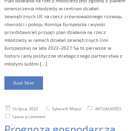
Plan działania na rzecz młodzieży jest zgodny z planem
umieszczenia młodzieży w centrum działań
zewnętrznych UE na rzecz zrównoważonego rozwoju,
równości i pokoju. Komisja Europejska i wysoki
przedstawiciel przyjęli plan działania na rzecz
młodzieży w ramach działań zewnętrznych Unii
Europejskiej na lata 2022–2027. Są to pierwsze w
historii ramy polityczne strategicznego partnerstwa z
młodymi ludźmi […]
Read More
Posted
14 lipca, 2022
Sylwia K. Mazur
AKTUALNOŚCI
on
Leave a comment
Prognoza gospodarcza